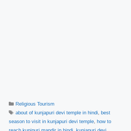
Categories
Religious Tourism
Tags
about of kunjapuri devi temple in hindi
,
best
season to visit in kunjapuri devi temple
,
how to
reach kunjpuri mandir in hindi
,
kunjapuri devi