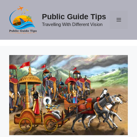
Skip
to
Public Guide Tips
content
Travelling With Different Vision
Menu