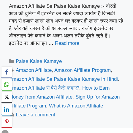
Amazon Affiliate Se Paise Kaise Kamaye :- दोस्तों
आज की दुनिया में इंटरनेट का सबसे ज्यादा उपयोग है जिसकी
मदद से हजारो लाखो लोग अपने घर बैठकर ही लाखो रुपए कमा रहे
है, और यही कारन है की आजकल ज्यादातर लोग इंटरनेट पर
ऑनलाइन पैसे कमाने के अलग-अलग तरीके ढूंढते रहते हैं।
इंटरनेट पर ऑनलाइन …
Read more
Categories
Paise Kaise Kamaye
Tags
Amazon Affiliate
,
Amazon Affiliate Program
,
Amazon Affiliate Se Paise Kaise Kamaye in Hindi
,
Amazon Affiliate से पैसे कैसे कमाए?
,
How to Earn
Money from Amazon Affiliate
,
Sign Up for Amazon
Affiliate Program
,
What is Amazon Affiliate
Leave a comment