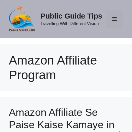
Skip
to
Public Guide Tips
content
Travelling With Different Vision
Menu
Amazon Affiliate
Program
Amazon Affiliate Se
Paise Kaise Kamaye in