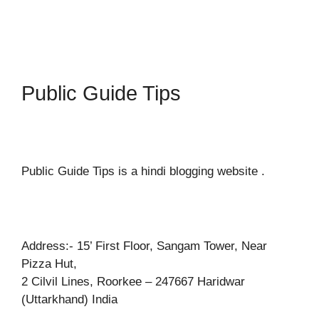
Public Guide Tips
Public Guide Tips is a hindi blogging website .
Address:- 15’ First Floor, Sangam Tower, Near
Pizza Hut,
2 Cilvil Lines, Roorkee – 247667 Haridwar
(Uttarkhand) India