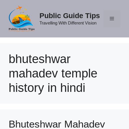
Skip
to
Public Guide Tips
content
Travelling With Different Vision
Menu
bhuteshwar
mahadev temple
history in hindi
Bhuteshwar Mahadev