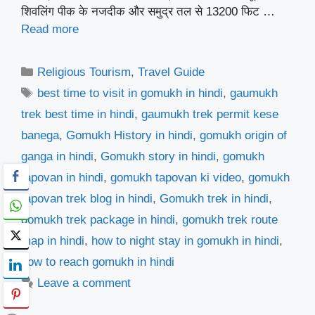
शिवलिंग पीक के नजदीक और समुद्र तल से 13200 फिट …
Read more
Categories
Religious Tourism
,
Travel Guide
Tags
best time to visit in gomukh in hindi
,
gaumukh
trek best time in hindi
,
gaumukh trek permit kese
banega
,
Gomukh History in hindi
,
gomukh origin of
ganga in hindi
,
Gomukh story in hindi
,
gomukh
tapovan in hindi
,
gomukh tapovan ki video
,
gomukh
tapovan trek blog in hindi
,
Gomukh trek in hindi
,
gomukh trek package in hindi
,
gomukh trek route
map in hindi
,
how to night stay in gomukh in hindi
,
how to reach gomukh in hindi
Leave a comment