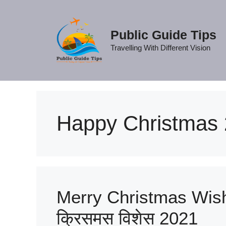
Skip
to
content
Public Guide Tips
Travelling With Different Vision
Happy Christmas
Merry Christmas Wishe
क्रिसमस विशेस 2021