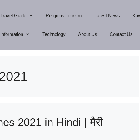
Travel Guide
Religious Tourism
Latest News
Kaw
Information
Technology
About Us
Contact Us
 2021
s 2021 in Hindi | मैरी