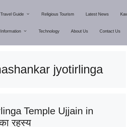
Travel Guide
Religious Tourism
Latest News
Kaw
Information
Technology
About Us
Contact Us
ashankar jyotirlinga
inga Temple Ujjain in
 का रहस्य