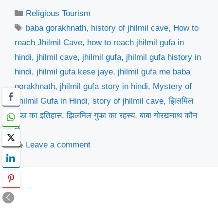
Categories
Religious Tourism
Tags
baba gorakhnath
,
history of jhilmil cave
,
How to
reach Jhilmil Cave
,
how to reach jhilmil gufa in
hindi
,
jhilmil cave
,
jhilmil gufa
,
jhilmil gufa history in
hindi
,
jhilmil gufa kese jaye
,
jhilmil gufa me baba
gorakhnath
,
jhilmil gufa story in hindi
,
Mystery of
Jhilmil Gufa in Hindi
,
story of jhilmil cave
,
झिलमिल
गुफा का इतिहास
,
झिलमिल गुफा का रहस्य
,
बाबा गोरखनाथ कौन
थे
Leave a comment