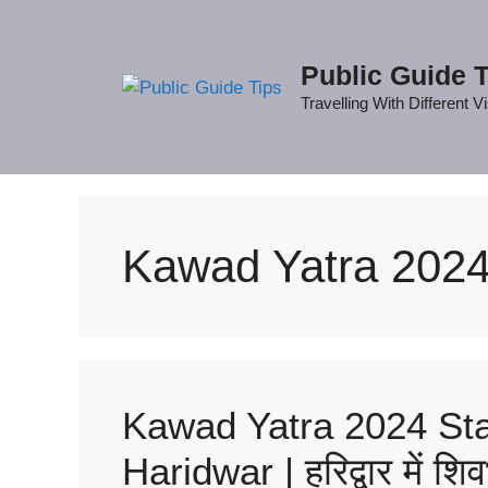
Skip
to
content
Public Guide 
Travelling With Different V
Kawad Yatra 2024 
Kawad Yatra 2024 Sta
Haridwar | हरिद्वार में शि