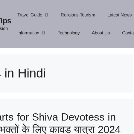
Travel Guide
Religious Tourism
Latest News
Tips
ision
Information
Technology
About Us
Conta
in Hindi
rts for Shiva Devotess in
वभक्तों के लिए कावड़ यात्रा 2024