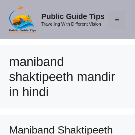
Skip
to
Public Guide Tips
content
Travelling With Different Vision
Menu
maniband
shaktipeeth mandir
in hindi
Maniband Shaktipeeth