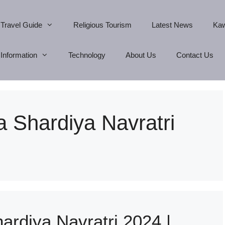
Travel Guide
Religious Tourism
Latest News
Kaw
Information
Technology
About Us
Contact Us
a Shardiya Navratri
ardiya Navratri 2024 |