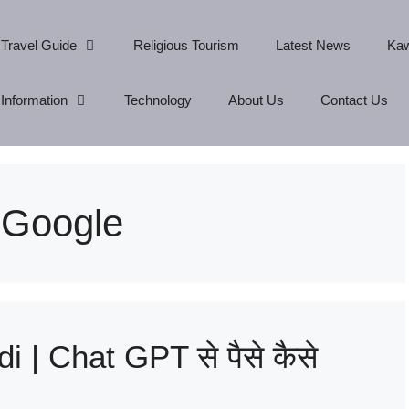
Travel Guide
Religious Tourism
Latest News
Kaw
Information
Technology
About Us
Contact Us
l Google
i | Chat GPT से पैसे कैसे