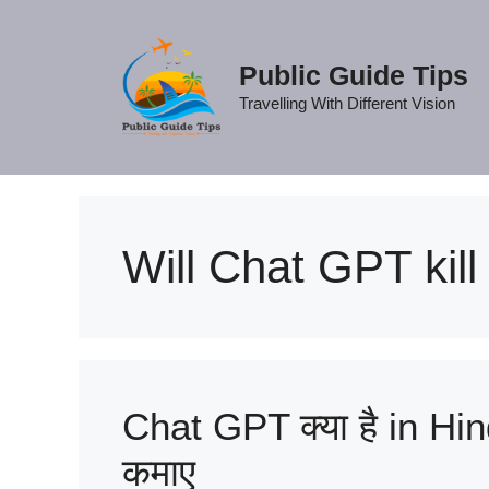
Skip
to
content
Public Guide Tips
Travelling With Different Vision
Will Chat GPT kil
Chat GPT क्या है in Hind
कमाए