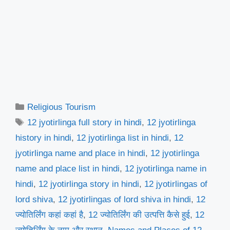
Categories
Religious Tourism
Tags
12 jyotirlinga full story in hindi
,
12 jyotirlinga
history in hindi
,
12 jyotirlinga list in hindi
,
12
jyotirlinga name and place in hindi
,
12 jyotirlinga
name and place list in hindi
,
12 jyotirlinga name in
hindi
,
12 jyotirlinga story in hindi
,
12 jyotirlingas of
lord shiva
,
12 jyotirlingas of lord shiva in hindi
,
12
ज्योतिर्लिंग कहां कहां है
,
12 ज्योतिर्लिंग की उत्पत्ति कैसे हुई
,
12