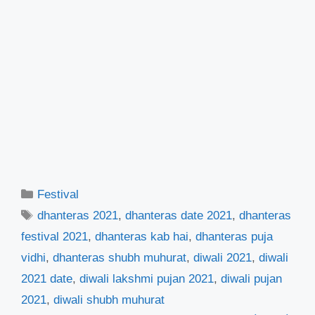
Categories
Festival
Tags
dhanteras 2021
,
dhanteras date 2021
,
dhanteras
festival 2021
,
dhanteras kab hai
,
dhanteras puja
vidhi
,
dhanteras shubh muhurat
,
diwali 2021
,
diwali
2021 date
,
diwali lakshmi pujan 2021
,
diwali pujan
2021
,
diwali shubh muhurat