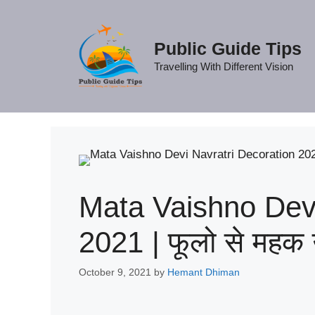
Skip
to
content
Public Guide Tips
Travelling With Different Vision
Mata Vaishno Devi
2021 | फूलो से महक उठ
October 9, 2021
by
Hemant Dhiman