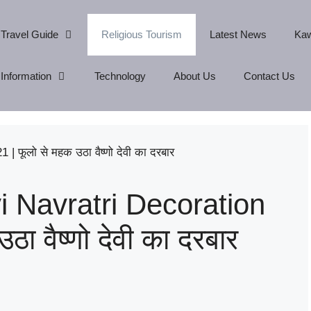
Travel Guide
Religious Tourism
Latest News
Kaw
Information
Technology
About Us
Contact Us
 Navratri Decoration
ा वैष्णो देवी का दरबार