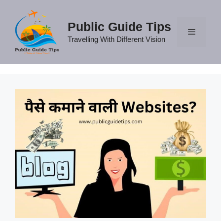
Skip
to
Public Guide Tips
content
Travelling With Different Vision
Menu