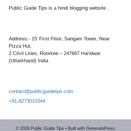
Public Guide Tips is a hindi blogging website .
Address:- 15’ First Floor, Sangam Tower, Near
Pizza Hut,
2 Cilvil Lines, Roorkee – 247667 Haridwar
(Uttarkhand) India
contact@publicguidetips.com
+91-8273010344
© 2026 Public Guide Tips
• Built with
GeneratePress