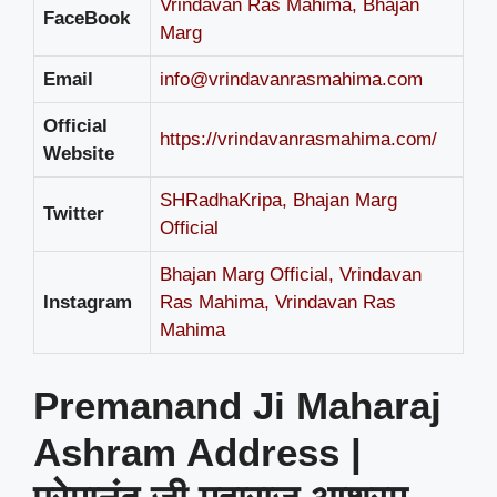
Vrindavan Ras Mahima
,
Bhajan
FaceBook
Marg
Email
info@vrindavanrasmahima.com
Official
https://vrindavanrasmahima.com/
Website
SHRadhaKripa
,
Bhajan Marg
Twitter
Official
Bhajan Marg Official
,
Vrindavan
Instagram
Ras Mahima
,
Vrindavan Ras
Mahima
Premanand Ji Maharaj
Ashram Address |