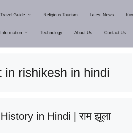
Travel Guide
Religious Tourism
Latest News
Kaw
Information
Technology
About Us
Contact Us
 in rishikesh in hindi
story in Hindi | राम झूला