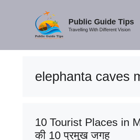
Skip
to
content
Public Guide Tips
Travelling With Different Vision
elephanta caves
10 Tourist Places in Mum
की 10 प्रमुख जगह