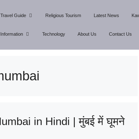
Travel Guide
Religious Tourism
Latest News
Kaw
Information
Technology
About Us
Contact Us
 mumbai
bai in Hindi | मुंबई में घूमने