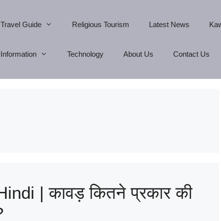
Travel Guide
Religious Tourism
Latest News
Kaw
Information
Technology
About Us
Contact Us
ndi | कावड़ कितने प्रकार की
?