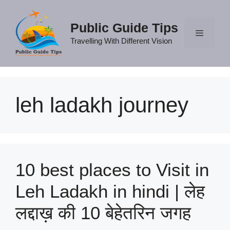
Skip
to
Public Guide Tips
content
Travelling With Different Vision
Menu
leh ladakh journey
10 best places to Visit in
Leh Ladakh in hindi | लेह
लद्दाख़ की 10 बेहेतरिन जगह