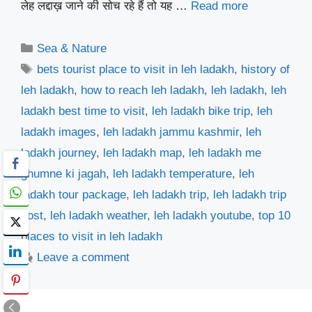
लेह लद्दाख़ जाने की सोच रहे हैं तो यह …
Read more
Categories
Sea & Nature
Tags
bets tourist place to visit in leh ladakh
,
history of
leh ladakh
,
how to reach leh ladakh
,
leh ladakh
,
leh
ladakh best time to visit
,
leh ladakh bike trip
,
leh
ladakh images
,
leh ladakh jammu kashmir
,
leh
ladakh journey
,
leh ladakh map
,
leh ladakh me
ghumne ki jagah
,
leh ladakh temperature
,
leh
ladakh tour package
,
leh ladakh trip
,
leh ladakh trip
cost
,
leh ladakh weather
,
leh ladakh youtube
,
top 10
places to visit in leh ladakh
Leave a comment