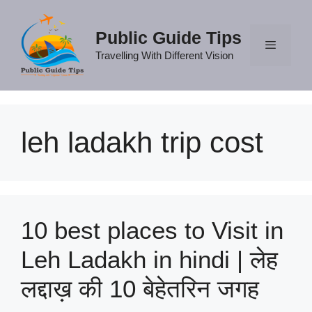
Skip
to
Public Guide Tips
content
Travelling With Different Vision
Menu
leh ladakh trip cost
10 best places to Visit in
Leh Ladakh in hindi | लेह
लद्दाख़ की 10 बेहेतरिन जगह