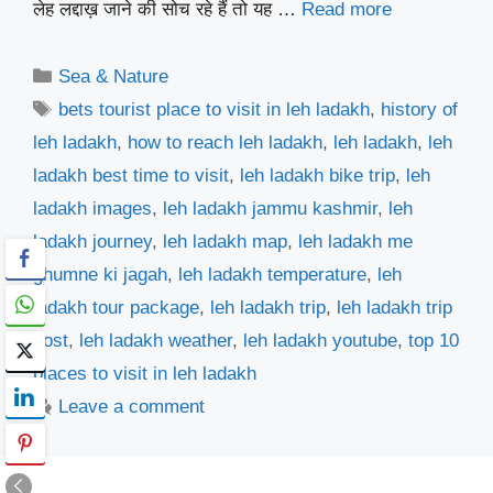
लेह लद्दाख़ जाने की सोच रहे हैं तो यह …
Read more
Categories
Sea & Nature
Tags
bets tourist place to visit in leh ladakh
,
history of
leh ladakh
,
how to reach leh ladakh
,
leh ladakh
,
leh
ladakh best time to visit
,
leh ladakh bike trip
,
leh
ladakh images
,
leh ladakh jammu kashmir
,
leh
ladakh journey
,
leh ladakh map
,
leh ladakh me
ghumne ki jagah
,
leh ladakh temperature
,
leh
ladakh tour package
,
leh ladakh trip
,
leh ladakh trip
cost
,
leh ladakh weather
,
leh ladakh youtube
,
top 10
places to visit in leh ladakh
Leave a comment