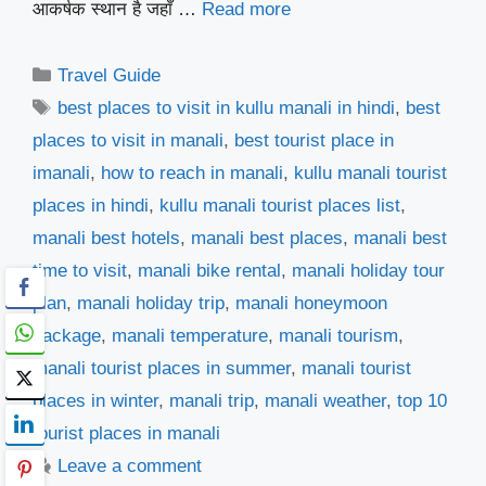
आकर्षक स्थान है जहाँ …
Read more
Categories
Travel Guide
Tags
best places to visit in kullu manali in hindi
,
best
places to visit in manali
,
best tourist place in
imanali
,
how to reach in manali
,
kullu manali tourist
places in hindi
,
kullu manali tourist places list
,
manali best hotels
,
manali best places
,
manali best
time to visit
,
manali bike rental
,
manali holiday tour
plan
,
manali holiday trip
,
manali honeymoon
package
,
manali temperature
,
manali tourism
,
manali tourist places in summer
,
manali tourist
places in winter
,
manali trip
,
manali weather
,
top 10
tourist places in manali
Leave a comment