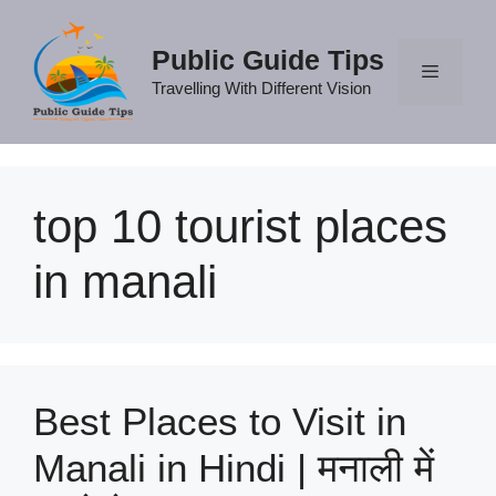
Skip
to
Public Guide Tips
content
Travelling With Different Vision
Menu
top 10 tourist places
in manali
Best Places to Visit in
Manali in Hindi | मनाली में