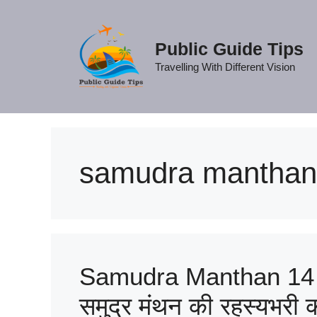
Skip
to
content
Public Guide Tips
Travelling With Different Vision
samudra manthan fu
Samudra Manthan 14 R
समुद्र मंथन की रहस्यभरी 