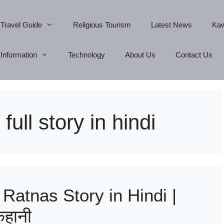
Travel Guide
Religious Tourism
Latest News
Kaw
Information
Technology
About Us
Contact Us
ll story in hindi
atnas Story in Hindi |
कहानी