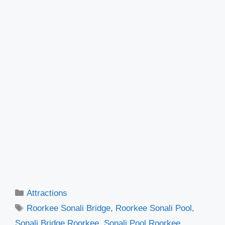
Categories
Attractions
Tags
Roorkee Sonali Bridge
,
Roorkee Sonali Pool
,
Sonali Bridge Roorkee
,
Sonali Pool Roorkee