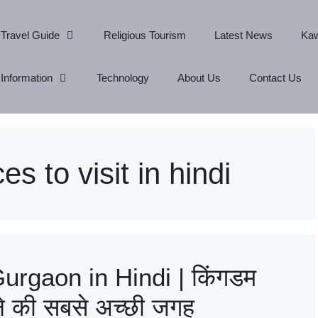
Travel Guide
Religious Tourism
Latest News
Kaw
Information
Technology
About Us
Contact Us
 to visit in hindi
rgaon in Hindi | किंगडम
ूमने की सबसे अच्छी जगह