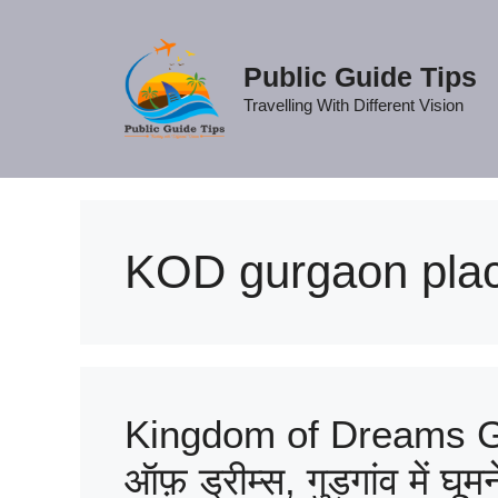
Skip
to
content
Public Guide Tips
Travelling With Different Vision
KOD gurgaon places
Kingdom of Dreams Gu
ऑफ़ ड्रीम्स, गुड़गांव में घ