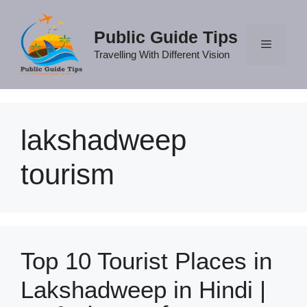
Skip
to
Public Guide Tips
content
Travelling With Different Vision
Menu
lakshadweep
tourism
Top 10 Tourist Places in
Lakshadweep in Hindi |